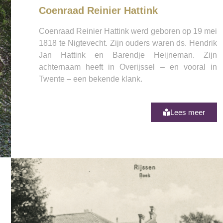
Coenraad Reinier Hattink
Coenraad Reinier Hattink werd geboren op 19 mei
1818 te Nigtevecht. Zijn ouders waren ds. Hendrik
Jan Hattink en Barendje Heijneman. Zijn
achternaam heeft in Overijssel – en vooral in
Twente – een bekende klank.
Lees meer