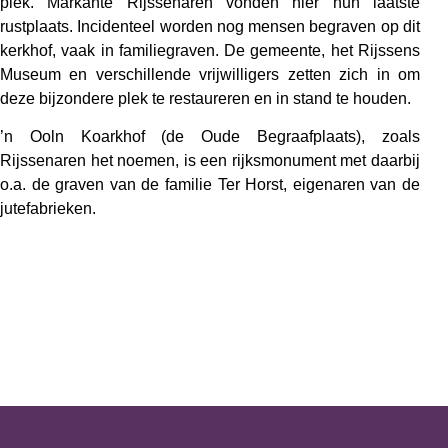
plek. Markante Rijssenaren
vonden hier hun laatste
rustplaats. Incidenteel worden nog mensen begraven op dit
kerkhof, vaak in familiegraven. De gemeente, het
Rijssens
Museum
en verschillende vrijwilligers zetten zich in om
deze bijzondere plek te restaureren en in stand te houden.
’n Ooln Koarkhof (de Oude Begraafplaats), zoals
Rijssenaren het noemen, is een rijksmonument met daarbij
o.a. de
graven van de
familie Ter Hors
t
, eigenaren van de
jutefabrieken.