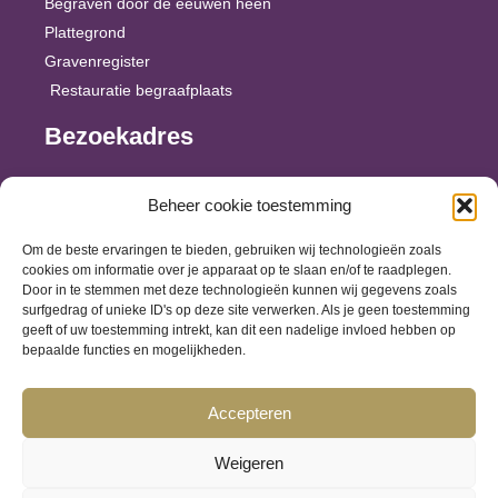
Begraven door de eeuwen heen
Plattegrond
Gravenregister
Restauratie begraafplaats
Bezoekadres
Lentfersweg 5
Beheer cookie toestemming
7461 EJ Rijssen
Om de beste ervaringen te bieden, gebruiken wij technologieën zoals
Plan uw route
cookies om informatie over je apparaat op te slaan en/of te raadplegen.
Door in te stemmen met deze technologieën kunnen wij gegevens zoals
surfgedrag of unieke ID's op deze site verwerken. Als je geen toestemming
Bezoek ook het
geeft of uw toestemming intrekt, kan dit een nadelige invloed hebben op
bepaalde functies en mogelijkheden.
Rijssens Museum
Rooms-Katholieke begraafplaats
Accepteren
Weigeren