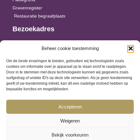
Gravenregister
Restauratie begraafplaats
Bezoekadres
Lentfersweg 5
Beheer cookie toestemming
7461 EJ Rijssen
Om de beste ervaringen te bieden, gebruiken wij technologieën zoals
Plan uw route
cookies om informatie over je apparaat op te slaan en/of te raadplegen.
Door in te stemmen met deze technologieën kunnen wij gegevens zoals
surfgedrag of unieke ID's op deze site verwerken. Als je geen toestemming
Bezoek ook het
geeft of uw toestemming intrekt, kan dit een nadelige invloed hebben op
bepaalde functies en mogelijkheden.
Rijssens Museum
Rooms-Katholieke begraafplaats
Accepteren
Weigeren
Copyright ©2026 Oude begraafplaats Rijssen. Alle rechten voorbehouden.
Bekijk voorkeuren
Ontwerp en realisatie ®Reclamemakers